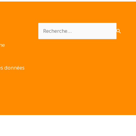
Rechercher :
rme
es données