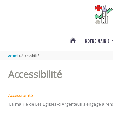
Aller au contenu
Aller au pied de page
NOTRE MAIRIE
ACTUALITÉS
Accueil
Accessibilité
Accessibilité
Accessibilité
La mairie de Les Églises-d’Argenteuil s’engage à rend