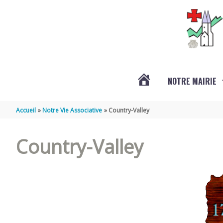
Aller au contenu
Aller au pied de page
NOTRE MAIRIE
ACTUALITÉS
Accueil
Notre Vie Associative
Country-Valley
Country-Valley