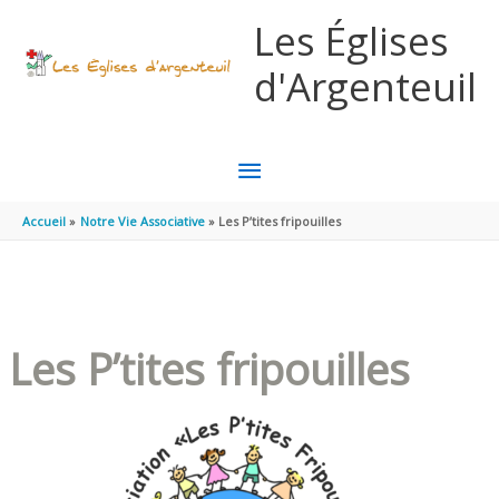
Aller au contenu
Aller au pied de page
Les Églises
d'Argenteuil
MENU
PRINCIPAL
Accueil
Notre Vie Associative
Les P’tites fripouilles
Les P’tites fripouilles