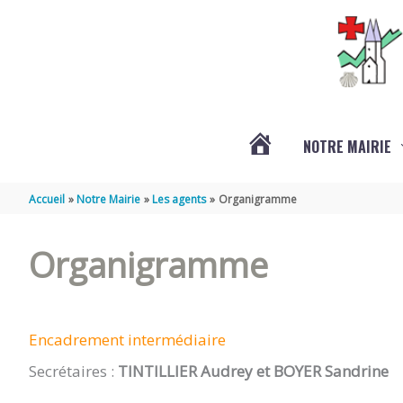
Aller au contenu
Aller au pied de page
NOTRE MAIRIE
ACTUALITÉS
Accueil
Notre Mairie
Les agents
Organigramme
Organigramme
Encadrement intermédiaire
Secrétaires :
TINTILLIER Audrey
et BOYER Sandrine