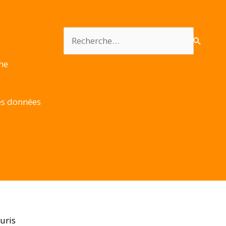
Rechercher :
rme
es données
uris